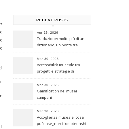
RECENT POSTS
er
ne
Apr 16, 2026
Traduzione: molto più di un
co
dizionario, un ponte tra
ad
culture
Mar 30, 2026
Accessibilità museale tra
di
progetti e strategie di
inclusione
in
Mar 30, 2026
Gamification nei musei
re
campani
Mar 30, 2026
Accoglienza museale: cosa
può insegnarci l’omotenashi
di