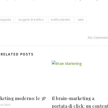
úsqueda
sorgenti di traffico
trafficodiretto
web
No Commen
RELATED POSTS
rketing moderno: le 3P
Il brain-marketing a
re 2023
portata di click: un conten