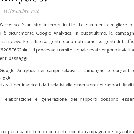
15 Novembre 2018
d’accesso è un sito internet inutile. Lo strumento migliore p
ti è sicuramente Google Analytics. In quest’ultimo, le campag
 social network e altre sorgenti sono noti come sorgenti di traffi
205762?hl=it. Il processo tramite il quale essi vengono inviati 
uenti passaggi
a Google Analytics nei campi relativi a campagne e sorgenti 
raggio.
izzati per inserire i dati relativi alle dimensioni nei rapporti finali 
ta, elaborazione e generazione dei rapporti possono esse
rmina per quanto tempo una determinata campagna o sorgente 