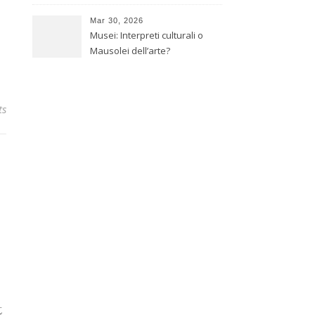
giapponese
Mar 30, 2026
Musei: Interpreti culturali o
Mausolei dell’arte?
ts
t