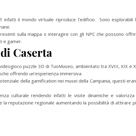
infatti il mondo virtuale riproduce l’edificio. Sono esplorabili 
mane.
 presenti sulla mappa o interagire con gli NPC che possono offri
zi e gamer.
di Caserta
 videogioco puzzle 3D di TuoMuseo, ambientato tra XVIII, XIX e 
oche offrendo un’esperienza immersiva.
potenziale della gamification nei musei della Campania, questi era
nza culturale rendendo infatti le visite dinamiche e valorizza 
 la reputazione regionale aumentando la possibilità di attirare p