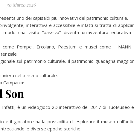
30 Marzo 2026
senta uno dei capisaldi più innovativi del patrimonio culturale.
volgente, interattiva e accessibile e infatti si tratta di applica
to modo una visita “passiva” diventa un’avventura educativa
esco come Pompei, Ercolano, Paestum e musei come il MANN
enziale.
gionale sul patrimonio culturale.
Il patrimonio guadagna maggio
aniera nel turismo culturale.
la Campania:
d Son
. Infatti, è un videogioco 2D interattivo del 2017 di TuoMuseo 
io e il giocatore ha la possibilità di esplorare il museo dall’anti
 intrecciando le diverse epoche storiche.