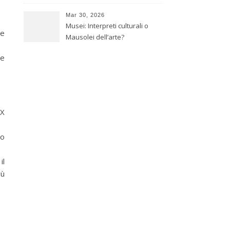
giapponese
Mar 30, 2026
Musei: Interpreti culturali o
le
Mausolei dell’arte?
re
XX
no
il
iù