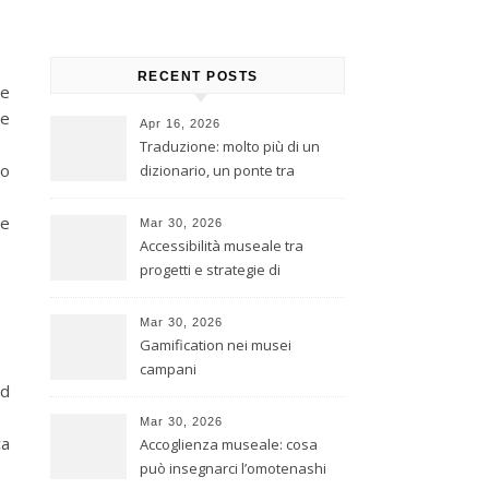
RECENT POSTS
re
 e
Apr 16, 2026
Traduzione: molto più di un
 o
dizionario, un ponte tra
culture
re
Mar 30, 2026
Accessibilità museale tra
progetti e strategie di
inclusione
Mar 30, 2026
Gamification nei musei
campani
ed
Mar 30, 2026
ca
Accoglienza museale: cosa
può insegnarci l’omotenashi