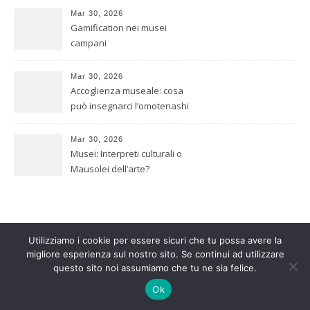
Mar 30, 2026
Gamification nei musei
campani
Mar 30, 2026
Accoglienza museale: cosa
può insegnarci l’omotenashi
giapponese
Mar 30, 2026
Musei: Interpreti culturali o
Mausolei dell’arte?
Utilizziamo i cookie per essere sicuri che tu possa avere la
migliore esperienza sul nostro sito. Se continui ad utilizzare
2026 Quirino Picone ©
questo sito noi assumiamo che tu ne sia felice.
Savona Theme by
Optima Themes
Ok