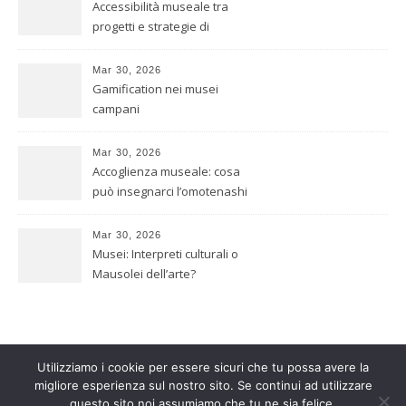
Accessibilità museale tra
progetti e strategie di
inclusione
Mar 30, 2026
Gamification nei musei
campani
Mar 30, 2026
Accoglienza museale: cosa
può insegnarci l’omotenashi
giapponese
Mar 30, 2026
Musei: Interpreti culturali o
Mausolei dell’arte?
Utilizziamo i cookie per essere sicuri che tu possa avere la
migliore esperienza sul nostro sito. Se continui ad utilizzare
2026 Quirino Picone ©
questo sito noi assumiamo che tu ne sia felice.