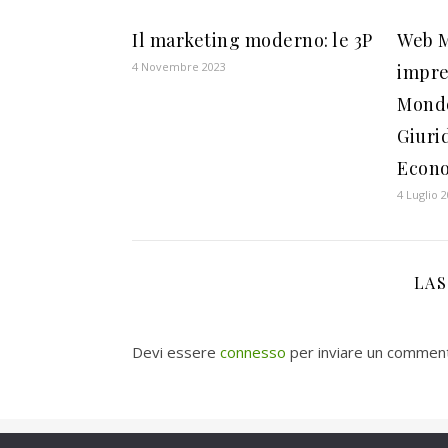
Il marketing moderno: le 3P
Web M
4 Novembre 2023
impre
Mondo
Giurid
Econo
4 Luglio 
LA
Devi essere
connesso
per inviare un commen