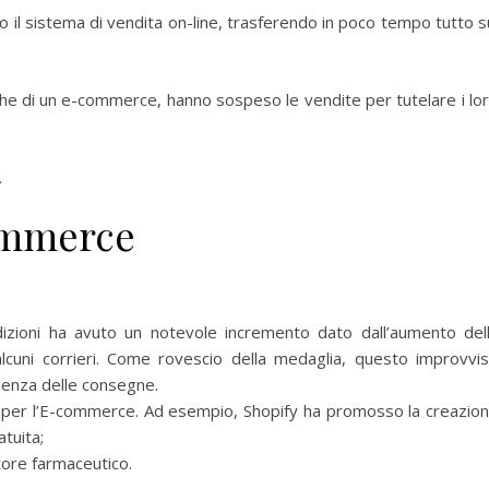
o il sistema di vendita on-line, trasferendo in poco tempo tutto s
 che di un e-commerce, hanno sospeso le vendite per tutelare i lo
.
commerce
dizioni ha avuto un notevole incremento dato dall’aumento del
 alcuni corrieri. Come rovescio della medaglia, questo improvvi
cienza delle consegne.
o per l’E-commerce. Ad esempio, Shopify ha promosso la creazio
tuita;
tore farmaceutico.