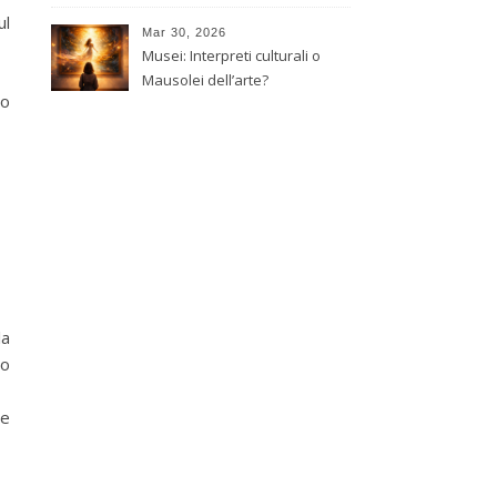
giapponese
ul
Mar 30, 2026
Musei: Interpreti culturali o
Mausolei dell’arte?
ro
la
so
ne