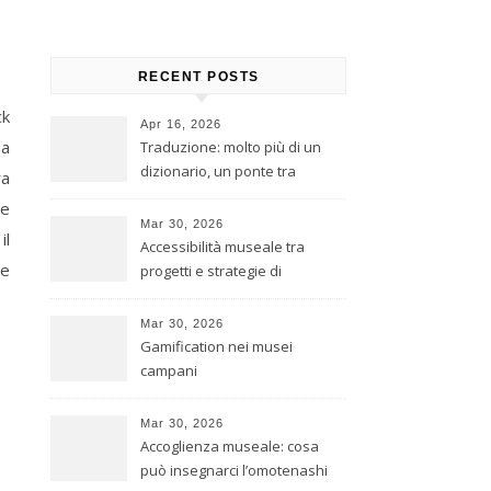
RECENT POSTS
ck
Apr 16, 2026
da
Traduzione: molto più di un
dizionario, un ponte tra
ra
culture
re
Mar 30, 2026
il
Accessibilità museale tra
be
progetti e strategie di
inclusione
Mar 30, 2026
Gamification nei musei
campani
Mar 30, 2026
Accoglienza museale: cosa
può insegnarci l’omotenashi