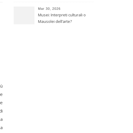
giapponese
Mar 30, 2026
Musei: Interpreti culturali o
Mausolei dell’arte?
iù
 e
re
di
la
la