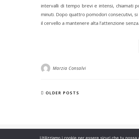
intervalli di tempo brevi e intensi, chiamati
minuti. Dopo quattro pomodori consecutivi, si f
il cervello a mantenere alta l’attenzione senz
Marzia Consalvi
OLDER POSTS
Savona Theme by
Optima Themes
Utilizziamo i cookie per essere sicuri che tu possa 