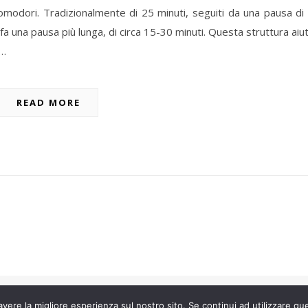
 pomodori. Tradizionalmente di 25 minuti, seguiti da una pausa di
a una pausa più lunga, di circa 15-30 minuti. Questa struttura aiu
a…
READ MORE
avere la migliore esperienza sul nostro sito. Se continui ad utilizzare qu