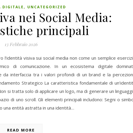
,
 DIGITALE
UNCATEGORIZED
siva nei Social Media:
istiche principali
13 Febbraio 2026
ro l’identità visiva sui social media non come un semplice eserciz
ico di comunicazione. In un ecosistema digitale domina
ge da interfaccia tra i valori profondi di un brand e la percezio
damento Strategico La caratteristica fondamentale di un’identi
Non si tratta solo di applicare un logo, ma di generare un linguagg
azio di uno scroll. Gli elementi principali includono: Segni o simbo
no una entità astratta in una identità…
READ MORE