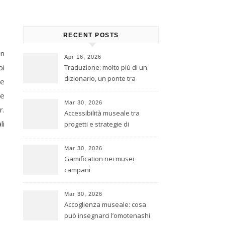
RECENT POSTS
un
Apr 16, 2026
oi
Traduzione: molto più di un
dizionario, un ponte tra
re
culture
he
Mar 30, 2026
r.
Accessibilità museale tra
li
progetti e strategie di
inclusione
Mar 30, 2026
Gamification nei musei
campani
Mar 30, 2026
Accoglienza museale: cosa
può insegnarci l’omotenashi