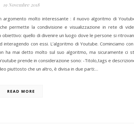
19 Novembre 2018
 argomento molto interessante : il nuovo algoritmo di Youtub
e permette la condivisione e visualizzazione in rete di vid
o obiettivo: quello di divenire un luogo dove le persone si ritrova
 interagendo con essi. L’algoritmo di Youtube. Cominciamo con 
non ha mai detto molto sul suo algoritmo, ma sicuramente ci s
Youtube prende in considerazione sono: -Titolo,tags e descrizion
eo piuttosto che un altro, è divisa in due parti:…
READ MORE