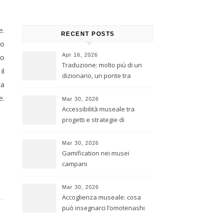
e.
RECENT POSTS
eo
Apr 16, 2026
no
Traduzione: molto più di un
il
dizionario, un ponte tra
ta
culture
e.
Mar 30, 2026
Accessibilità museale tra
progetti e strategie di
inclusione
Mar 30, 2026
Gamification nei musei
campani
Mar 30, 2026
Accoglienza museale: cosa
può insegnarci l’omotenashi