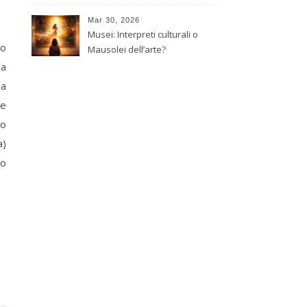
giapponese
Mar 30, 2026
Musei: Interpreti culturali o
co
Mausolei dell’arte?
ma
la
me
to
a)
io