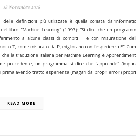
18 Novembre 2018
elle definizioni più utilizzate è quella coniata dall’informati
del libro “Machine Learning” (1997): “Si dice che un program
ferimento a alcune classi di compiti T e con misurazione del
pito T, come misurato da P, migliorano con l’esperienza E”. Co
 che la traduzione italiana per Machine Learning è Apprendimen
ione precedente, un programma si dice che “apprende” (impar
 prima avendo tratto esperienza (magari dai propri errori) propr
READ MORE