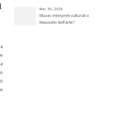
a
giapponese
Mar 30, 2026
Musei: Interpreti culturali o
Mausolei dell’arte?
ma
re
 a
Lo
iò
te