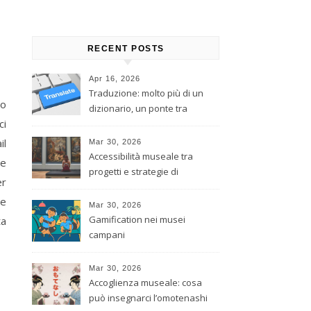
RECENT POSTS
Apr 16, 2026
Traduzione: molto più di un
to
dizionario, un ponte tra
ci
culture
il
Mar 30, 2026
Accessibilità museale tra
he
progetti e strategie di
er
inclusione
 e
Mar 30, 2026
Gamification nei musei
ta
campani
Mar 30, 2026
Accoglienza museale: cosa
può insegnarci l’omotenashi