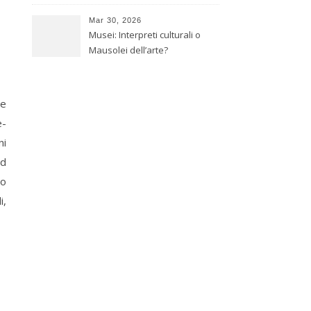
r
giapponese
Mar 30, 2026
Musei: Interpreti culturali o
Mausolei dell’arte?
re
e-
ni
ad
so
i,